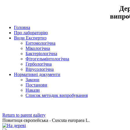
Дер
випро
Головна
Про лабораторію
Види Експертиз
Ентомологічна
Мікологічна
Бактеріологічна
Фітогельмінтологічна
Гербологічна
Вірусологічна
Нормативні документи
Закони
Постанови
Накази
Список методик випробування
Return to parent gallery
Повитиця європейська - Cuscuta europaea L.