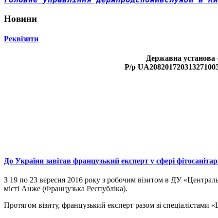
Новини
Реквізити
Державна установа 
Р/р UA208201720313271003
До України завітав французький експерт у сфері фітосанітар
З 19 по 23 вересня 2016 року з робочим візитом в ДУ «Централь
місті Анже (Французька Республіка).
Протягом візиту, французький експерт разом зі спеціалістами