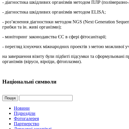
- діагностика шкідливих організмів методом ПЛР (полімеразно
- діагностика шкідливих організмів методом ELISA;
- роз’яснення діагностики методом NGS (Next Generation Sequenc
грибки та ін. живі організми);
- моніторинг законодавства ЄС в сфері фітосанітарії;
- перегляд існуючих міжнародних проектів з метою можливої уча
на завершення візиту були підбиті підсумки та сформульовані 
організмів (віруси, віроїди, фітоплазми).
Національні символи
Пошук
Новини
Підрозділи
Фотогалерея
Партнерство
Державні закупівлі