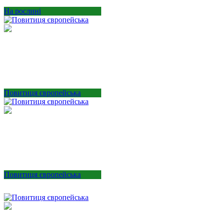
На рослині
Повитиця європейська
Повитиця європейська