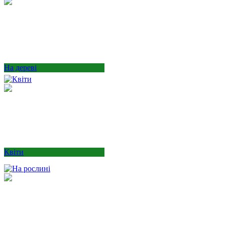
На дереві
Квіти