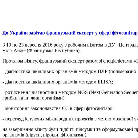
До України завітав французький експерт у сфері фітосанітар
З 19 по 23 вересня 2016 року з робочим візитом в ДУ «Централь
місті Анже (Французька Республіка).
Протягом візиту, французький експерт разом зі спеціалістами
- діагностика шкідливих організмів методом ПЛР (полімеразно
- діагностика шкідливих організмів методом ELISA;
- роз’яснення діагностики методом NGS (Next Generation Sequenc
грибки та ін. живі організми);
- моніторинг законодавства ЄС в сфері фітосанітарії;
- перегляд існуючих міжнародних проектів з метою можливої уча
на завершення візиту були підбиті підсумки та сформульовані 
організмів (віруси, віроїди, фітоплазми).