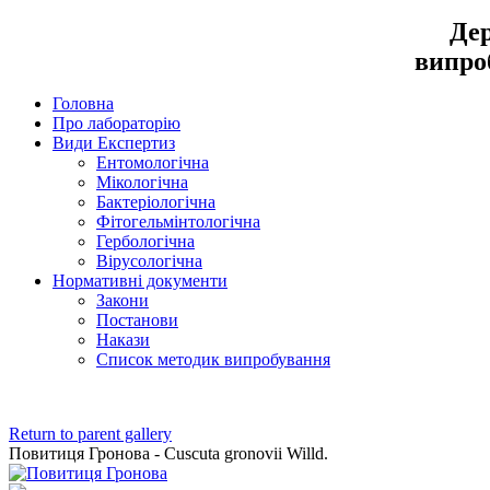
Дер
випро
Головна
Про лабораторію
Види Експертиз
Ентомологічна
Мікологічна
Бактеріологічна
Фітогельмінтологічна
Гербологічна
Вірусологічна
Нормативні документи
Закони
Постанови
Накази
Список методик випробування
Return to parent gallery
Повитиця Гронова - Cuscuta gronovii Willd.