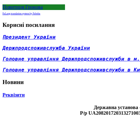
Повитиця Гронова
FaLang translation system by Faboba
Корисні посилання
Президент України
Д
ержпродспоживслужба України
Головне управління Держпродспоживслужби в м.
Головне управління Держпродспоживслужби в Ки
Новини
Реквізити
Державна установа 
Р/р UA208201720313271003