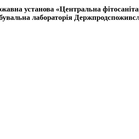
жавна установа «Центральна фітосаніт
бувальна лабораторія Держпродспоживс