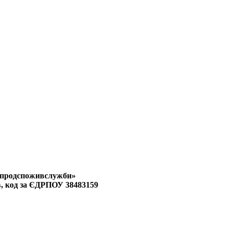
ржпродспоживслужби»
в, код за ЄДРПОУ 38483159