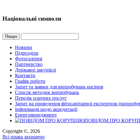
Національні символи
Пошук
Новини
Підрозділи
Фотогалерея
Партнерство
Державні закупівлі
Контакти
Графік роботи
Запит та заявки для випробувань насіння
Список методик випробувань
Перелік платних послуг
Запит на проведення фітосанітарної експертизи (випробу
Інформація щодо акредитації
Енергоменеджмент
ПОВІДОМ ПРО КОРУП
Copyright ©, 2026
Всі права захищено