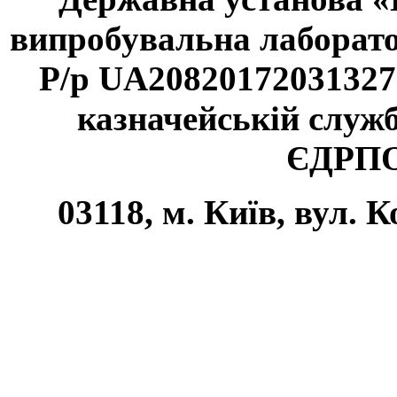
випробувальна лаборат
Р/р UA20820172031327
казначейській службі
ЄДРПО
03118, м. Київ, вул. К