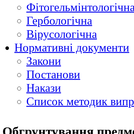
Фітогельмінтологічн
Гербологічна
Вірусологічна
Нормативні документи
Закони
Постанови
Накази
Список методик вип
Обгрунтування предме