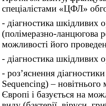
спеціалістами «ЦФЛ» обго
- діагностика шкідливих 
(полімеразно-ланцюгова ре
можливості його проведе
- діагностика шкідливих 
- роз’яснення діагностик
Sequencing) – новітнього
Європі і базується на мо
виду (бактерії, віруси, гри