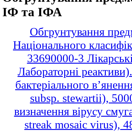
ІФ та ІФА
Обгрунтування предме
Національного класифік
33690000-3 Лікарські
Лабораторні реактиви).
бактеріального в’янення
subsp. stewartii), 50
визначення вірусу смуг
streak mosaic virus), 