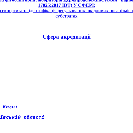
17025:2017 IDT) У СФЕРІ:
а екпертиза та ідентифікація регульованих шкідливих організмів
субстратах
Сфера акредитації
 Києві
ївській області