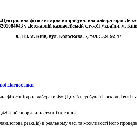
«Центральна фітосанітарна випробувальна лабораторія Де
201084043 у Державній казначейській службі України, м. Киї
03118, м. Київ, вул. Колоскова, 7, тел.: 524-92-47
ної діагностики
на фітосанітарна лабораторія» (ЦФЛ) перебував Паскаль Гентіт -
 «ЦФЛ» обговорили наступні питання:
-ланцюгова реакція) в реальному часі та можливості його прове