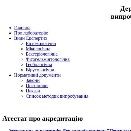
Дер
випро
Головна
Про лабораторію
Види Експертиз
Ентомологічна
Мікологічна
Бактеріологічна
Фітогельмінтологічна
Гербологічна
Вірусологічна
Нормативні документи
Закони
Постанови
Накази
Список методик випробування
Атестат про акредитацію
Атестат про акредитацію Державної установи "Централь