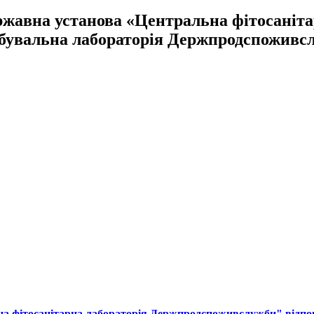
жавна установа «Центральна фітосаніт
бувальна лабораторія Держпродспоживс
на фітосанітарна лабораторія Держпродспоживслужби" відпо