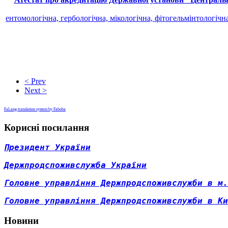
ентомологічна, гербологічна, мікологічна, фітогельмінтологічн
< Prev
Next >
FaLang translation system by Faboba
Корисні посилання
Президент України
Д
ержпродспоживслужба України
Головне управління Держпродспоживслужби в м.
Головне управління Держпродспоживслужби в Ки
Новини