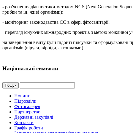
- роз’яснення діагностики методом NGS (Next Generation Sequenc
грибки та ін. живі організми);
- моніторинг законодавства ЄС в сфері фітосанітарії;
- перегляд існуючих міжнародних проектів з метою можливої уча
на завершення візиту були підбиті підсумки та сформульовані 
організмів (віруси, віроїди, фітоплазми).
Національні символи
Пошук
Новини
Підрозділи
Фотогалерея
Партнерство
Державні закупівлі
Контакти
Графік роботи