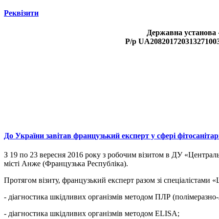
Реквізити
Державна установа 
Р/р UA208201720313271003
До України завітав французький експерт у сфері фітосанітар
З 19 по 23 вересня 2016 року з робочим візитом в ДУ «Централь
місті Анже (Французька Республіка).
Протягом візиту, французький експерт разом зі спеціалістами
- діагностика шкідливих організмів методом ПЛР (полімеразно
- діагностика шкідливих організмів методом ELISA;