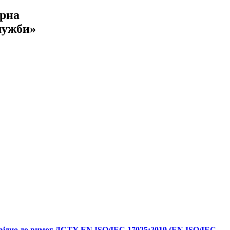
арна
лужби»
відно до вимог ДСТУ EN ISO/IEC 17025:2019 (EN ISO/IEC