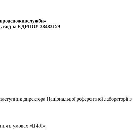
ржпродспоживслужби»
в, код за ЄДРПОУ 38483159
 заступник директора Національної референтної лабораторії в
дення в умовах «ЦФЛ»;